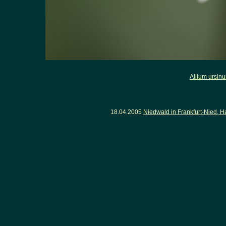
Allium ursin
18.04.2005
Niedwald in Frankfurt-Nied, H