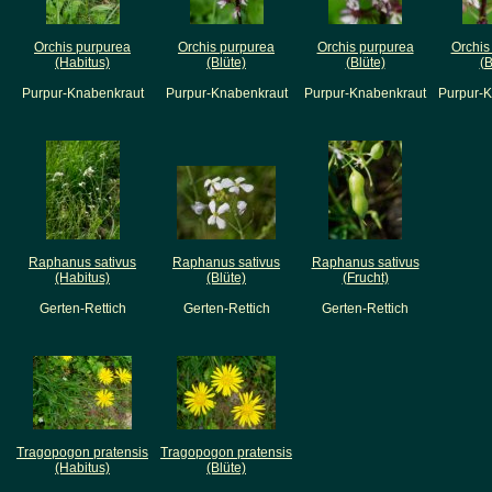
Orchis purpurea
Orchis purpurea
Orchis purpurea
Orchis
(Habitus)
(Blüte)
(Blüte)
(B
Purpur-Knabenkraut
Purpur-Knabenkraut
Purpur-Knabenkraut
Purpur-
Raphanus sativus
Raphanus sativus
Raphanus sativus
(Habitus)
(Blüte)
(Frucht)
Gerten-Rettich
Gerten-Rettich
Gerten-Rettich
Tragopogon pratensis
Tragopogon pratensis
(Habitus)
(Blüte)