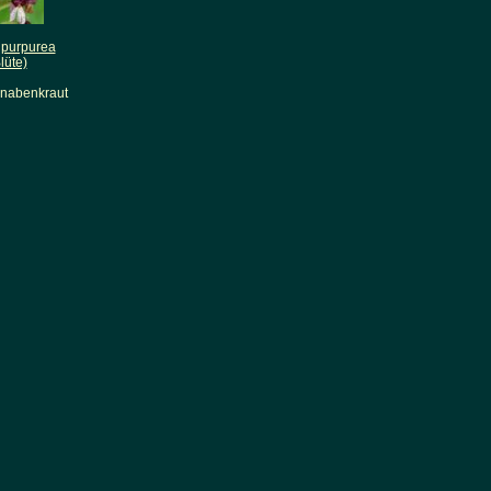
 purpurea
lüte)
Knabenkraut