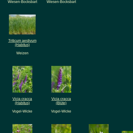
Wiesen-Bocksbart
Wiesen-Bocksbart
Triticum aestivum
(Habitus)
Weizen
Vicia cracca
Vicia cracca
(Habitus)
(Blüte)
Vogel-Wicke
Vogel-Wicke