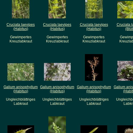
Cruciata laevipes
Cruciata laevipes
Cruciata laevipes
Cruciata 
(Habitus)
(Habitus)
(Habitus)
(Blüt
Gewimpertes
Gewimpertes
Gewimpertes
Gewimp
Kreuzlabkraut
Kreuzlabkraut
Kreuzlabkraut
Kreuzla
Galium anisophyllum
Galium anisophyllum
Galium anisophyllum
Galium ani
(Habitus)
(Habitus)
(Habitus)
(Habi
Ungleichblättriges
Ungleichblättriges
Ungleichblättriges
Ungleichbl
Labkraut
Labkraut
Labkraut
Labkr