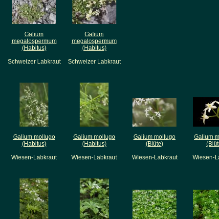
Galium
Galium
megalospermum
megalospermum
(Habitus)
(Habitus)
Schweizer Labkraut
Schweizer Labkraut
Galium mollugo
Galium mollugo
Galium mollugo
Galium m
(Habitus)
(Habitus)
(Blüte)
(Blüt
Wiesen-Labkraut
Wiesen-Labkraut
Wiesen-Labkraut
Wiesen-L